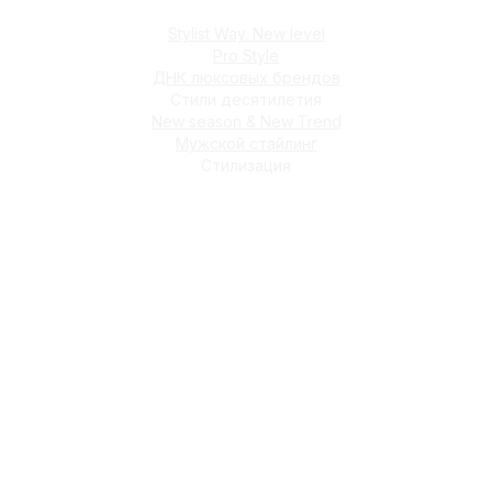
Stylist Way. New level
Pro Style
ДНК люксовых брендов
Стили десятилетия
New season & New Trend
Мужской стайлинг
Стилизация