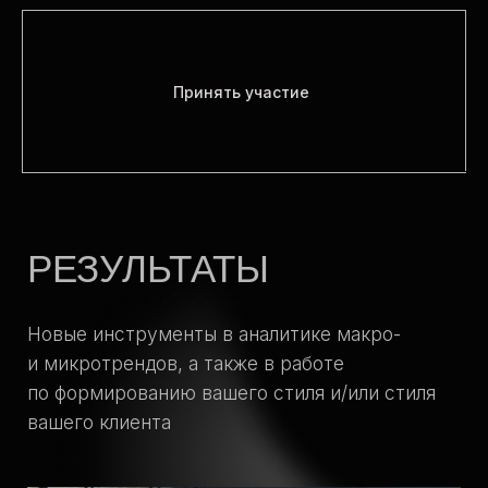
«MINIMUM»
Принять участие
— 5 лекций интенсива
— сертификат LP EDUCATION
— доступ до 31.12.2024
16 000 ₽
_
13 000 ₽
Принять участие
«MAXIMUM»
— 6 лекций интенсива
— диплом LP EDUCATION