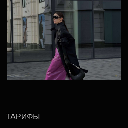
— доступ до 31.03.2025
19 000 ₽
Принять участие
« THE EXPERT»
— 8 лекций интенсива
— диплом LP EDUCATION
— диплом Российского экономического
ТАРИФЫ
университета им. Г.В. Плеханова
— доступ до 31.12.2025