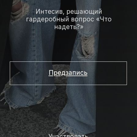
Предзапись
Участвовать
В ПРОГРАММЕ
ИНТЕНСИВА:
01/
Мы поговорим об актуальной
стилизации для каждой
гардеробной группы
Это честный диалог о том, что мешает
вашему качественному росту
02/
Обсудим микс цветов,