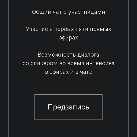
Для участниц тарифа «Total look» в пакет
участия включена дополнительная опция.
Такого формата эфира ранее мы не делали!
От выбравших этот тариф, мы будем ждать
фото гардеробного изделия и в прямом эфире
дадим рекомендации как и с чем можно
и нужно миксовать ваш выбор, чтобы
получился актуальный гардеробный кейс!