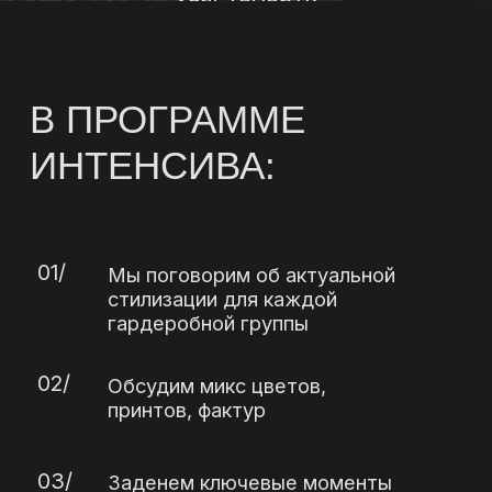
и развитию в сфере персонального
принтов, фактур
стайлинга
03/
Заденем ключевые моменты
в истории создания изделий
Разберем, как из стилевых
04/
«СТРАХИ
«нельзя» сделать «можно»!
САМОСТОЯТЕЛЬНОГО
СТАРТА В ПРОФЕССИИ
СТИЛИСТ»
ФОРМАТ