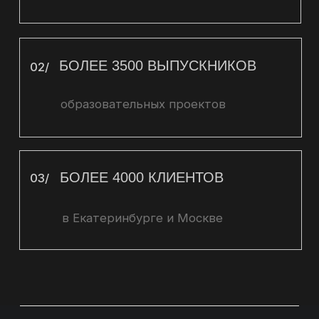
ПРОЕКТЫ
ДНК люксовых брендов
Стили десятилетия
Тренды нового сезона
Мужской стайлинг
Стилизация
Мерчандайзинг
Инструменты стиля. Обувь и сумки
Проект «Практика»
РАЗДЕЛЫ
Дисциплины
Об институте
Сотрудничество
Эксперты
Контакты
ДОКУМЕНТЫ