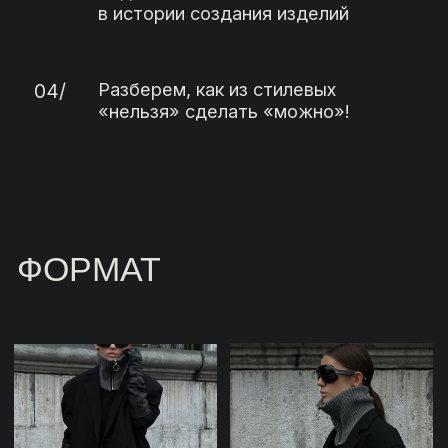
ПРИНЯТЬ УЧАСТИЕ
01/
ФОРМАТ
ПРОЕКТ ИДЁТ ОНЛАЙН!
На площадке ZOOM, встречаемся
в прямых эфирах по озвученному
расписанию! Вся коммуникация
проходит в закрытом TG-канале для
участниц
Если вы не смогли быть онлайн, все
можно будет посмотреть/пересмотреть
в записи!
02/
ДЛИТЕЛЬНОСТЬ
2 недели
03/
ДОСТУП
доступ к записи останется у участниц
интенсива до конца 2025 года (31