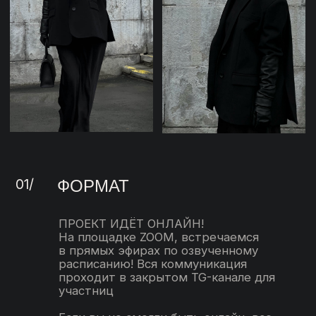
декабря)
Предзапись
ТАРИФЫ
ТАРИФ «FASHION LOVER»