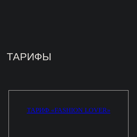
Общий чат с участницами
Участие в первых пяти прямых
эфирах
Возможность диалога
со спикером во время интенсива
в эфирах и в чате
Визуал всех лекций интенсива
Итоговый эфир, где будем
обсуждать стилизацию именно
ваших изделий!
Прездапись