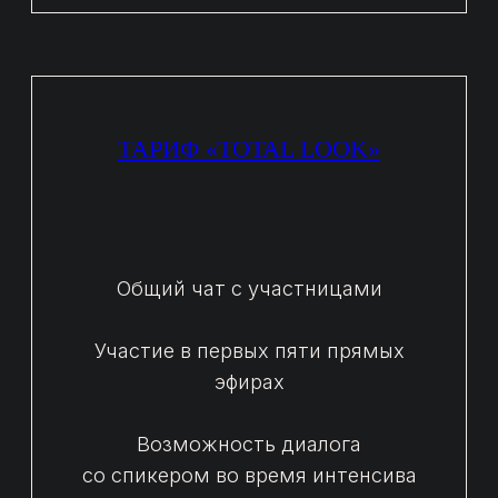
Принять участие
ЛЕСЯ ПЯТИБРАТОВА
спикер вебинара
— Практикующий стилист
— Основатель образовательных проектов
роста и развития стилистов
— Аккредитованный участник Европейской
Недели моды (Милан, Париж, Копенгаген)
— Спикер конференций стилистов
— Коуч российских брендов
— Лектор УрФУ