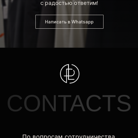
с радостью ответим!
и промежуточной аттестации
по дополнительным профессиональным
программам
Написать в Whatsapp
Положение о порядке оформления,
возникновения, приостановления
и прекращения образовательных отношений
*
INSTAGRAM
ВКОНТАКТЕ
TELEGRAM
*
Facebook/Instagram — проект Meta
Platforms Inc., деятельность
которой в России запрещена
© 2025 все права защищены
Made by Bo7