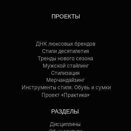
Об институте
Сотрудничество
Эксперты
Контакты
ДОКУМЕНТЫ
Согласие на обработку данных
Согласие на получение
информационных и рекламных
рассылок
Политика конфиденциальности
Договор-оферта
Дополнительная
профессиональная программа
повышения квалификации
Лицензия на осуществление
образовательной
деятельности
Правила внутреннего
распорядка обучающихся и
слушателей проектов