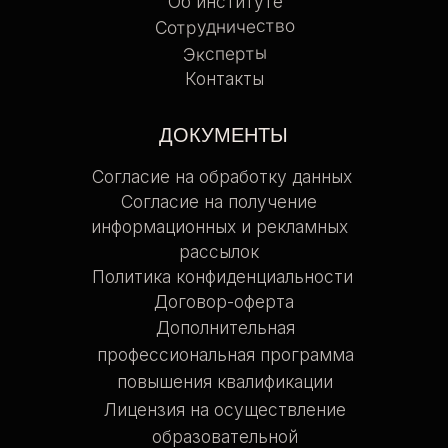
Учебный план
Основные сведения
Приказ о режиме заданий
Порядок приема, перевода, приостановления
и продления обучения, отчисления
и восстановления обучающихся
Положение о проведении текущего контроля
и промежуточной аттестации
по дополнительным профессиональным
программам
Положение о порядке оформления,
возникновения, приостановления
и прекращения образовательных отношений
*
INSTAGRAM
ВКОНТАКТЕ
TELEGRAM
*
Facebook/Instagram — проект Meta
Platforms Inc., деятельность
которой в России запрещена
© 2025 все права защищены
Made by Bo7