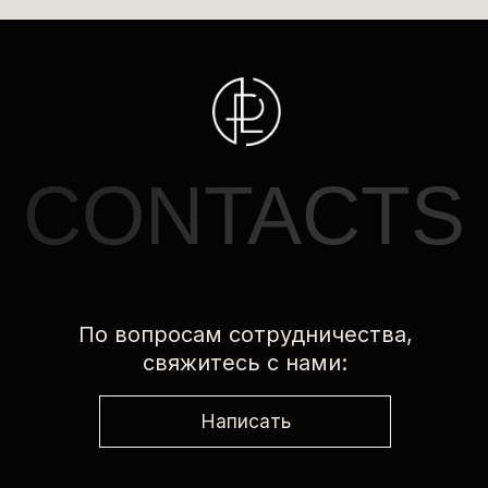
свяжитесь с нами:
Написать
ПРОЕКТЫ
ДНК люксовых брендов
Стили десятилетия
Тренды нового сезона
Мужской стайлинг
Стилизация
Мерчандайзинг
Инструменты стиля. Обувь и сумки
Проект «Практика»
РАЗДЕЛЫ
Дисциплины