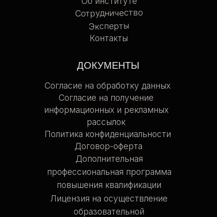
Учебный план
Основные сведения
Приказ о режиме заданий
Порядок приема, перевода, приостановления
и продления обучения, отчисления
и восстановления обучающихся
Положение о проведении текущего контроля
и промежуточной аттестации
по дополнительным профессиональным
программам
Положение о порядке оформления,
возникновения, приостановления
и прекращения образовательных отношений
*
INSTAGRAM
ВКОНТАКТЕ
TELEGRAM
*
Facebook/Instagram — проект Meta
Platforms Inc., деятельность
которой в России запрещена
© 2025 все права защищены
Made by Bo7