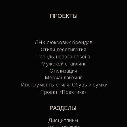
Об институте
Сотрудничество
Эксперты
Контакты
ДОКУМЕНТЫ
Согласие на обработку данных
Согласие на получение
информационных и рекламных
рассылок
Политика конфиденциальности
Договор-оферта
Дополнительная
профессиональная программа
повышения квалификации
Лицензия на осуществление
образовательной
деятельности
Правила внутреннего
распорядка обучающихся и
слушателей проектов