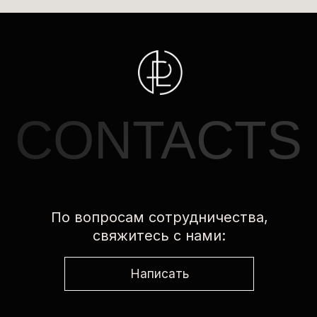
свяжитесь с нами:
Написать
ПРОЕКТЫ
ДНК люксовых брендов
Стили десятилетия
Тренды нового сезона
Мужской стайлинг
Стилизация
Мерчандайзинг
Инструменты стиля. Обувь и сумки
Проект «Практика»
РАЗДЕЛЫ
Дисциплины