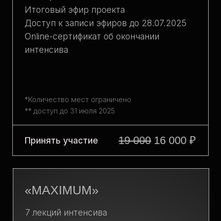
DAY 2
Создание гардеробных решений
с учетом одного из ведущих стилевых
десятилетий.
Цель
2 дня
6 академических часов
Знания и опыт, которые останутся
с вами навсегда
*при выборе любого тарифа интенсива «ДНК
ЛЮКСОВЫХ БРЕНДОВ»
11 000
Забронировать место
₽
Все тарифы доступны в беспроцентную рассрочку от банка на 3/6/10 месяцев