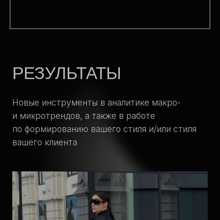
интенсива
*Количество мест ограничено
** доступ до 31 июля 2025
19 000
16 000 ₽
Принять участие
«MAXIMUM»
7 лекций интенсива
Итоговый эфир проекта
Доступ к записям до 30.09.2025
Offline-диплом об окончании интенсива
Визуал-презентации проекта (остаются
у вас навсегда)
Special эфир с Лесей Пятибратовой