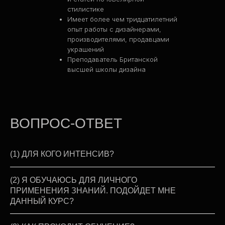
стилистике
РАЗДЕЛЫ
Имеет более чем тридцатилетний
опыт работы с дизайнерами,
Дисциплины
производителями, продавцами
Об институте
украшений
Сотрудничество
Преподаватель Британской
Эксперты
высшей школы дизайна
Контакты
ДОКУМЕНТЫ
Согласие на обработку данных
ВОПРОС-ОТВЕТ
Согласие на получение
информационных и рекламных
рассылок
Политика конфиденциальности
(1) ДЛЯ КОГО ИНТЕНСИВ?
Договор-оферта
Дополнительная
(2) Я ОБУЧАЮСЬ ДЛЯ ЛИЧНОГО
профессиональная программа
ПРИМЕНЕНИЯ ЗНАНИЙ. ПОДОЙДЕТ МНЕ
повышения квалификации
ДАННЫЙ КУРС?
Лицензия на осуществление
образовательной