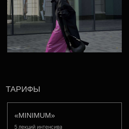
*Количество мест ограничено
** доступ до 30 сентября 2025
22 000
19 000 ₽
Принять участие
«OFFLINE ПРАКТИКА»
ТАРИФЫ
DAY 1
Отработка и построение стилевого
вектора клиента через ДНК люксовых
брендов. Работа с реальным клиентом.
Цель