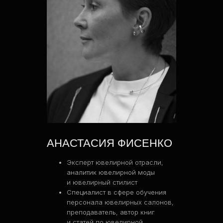
По вопросам сотрудничества,
свяжитесь с нами:
Написать
ПРОЕКТЫ
АНАСТАСИЯ ФИСЕНКО
ДНК люксовых брендов
Стили десятилетия
Эксперт ювелирной отрасли,
Тренды нового сезона
аналитик ювелирной моды
Мужской стайлинг
и ювелирный стилист
Стилизация
Специалист в сфере обучения
Мерчандайзинг
персонала ювелирных салонов,
Инструменты стиля. Обувь и сумки
преподаватель, автор книг
Проект «Практика»
и статей по ювелирной