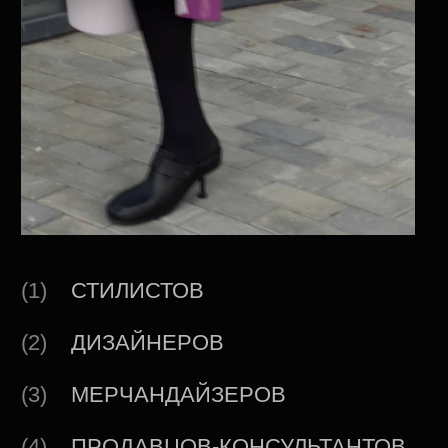
(6)
МАРКЕТОЛОГОВ
(7)
ФОТОГРАФОВ
(8)
КОПИРАЙТЕРОВ
(9)
КОНТЕНТ-МЕНЕДЖЕРОВ
(10)
EVENT-МЕНЕДЖЕРОВ
Для всех тех, кто хочет получить углубленные
знания по формированию ДНК брендов и, как
следствие, по развитию fashion индустрии.
И для тех, хочет знать о стиле больше!